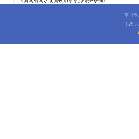
《河南省南水北调饮用水水源保护条例》
南阳市
电话：03