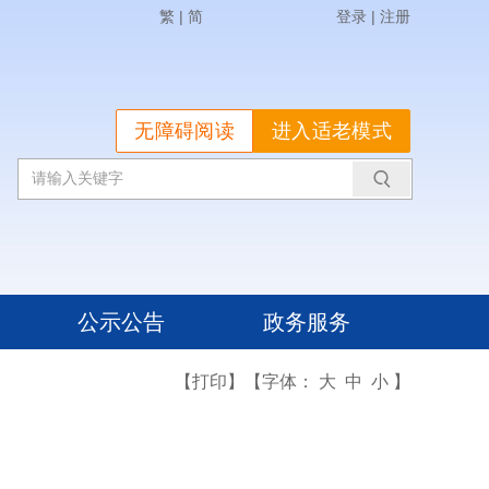
繁
|
简
登录
|
注册
无障碍阅读
进入适老模式
公示公告
政务服务
【打印】
【字体：
大
中
小
】