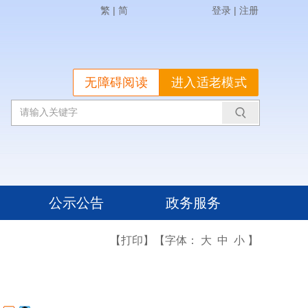
繁
|
简
登录
|
注册
无障碍阅读
进入适老模式
公示公告
政务服务
【打印】
【字体：
大
中
小
】