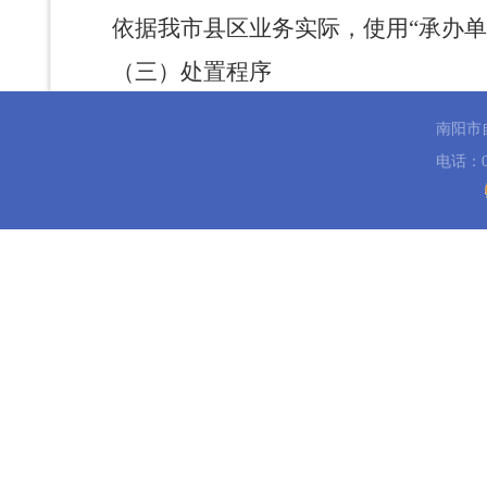
依据我市县区业务实际，使用
“承办
（三）处置程序
参照我市县区目前处置流程进行了优
南阳市
（三）
处置要求
电话：03
按照上级要求，对
“非法采矿”“违规
《南阳市关于规范工程建设
通知》链接：
https://nygtzy.nanyang.gov.c