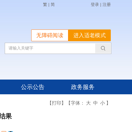
繁
|
简
登录
|
注册
无障碍阅读
进入适老模式
公示公告
政务服务
【打印】
【字体：
大
中
小
】
结果