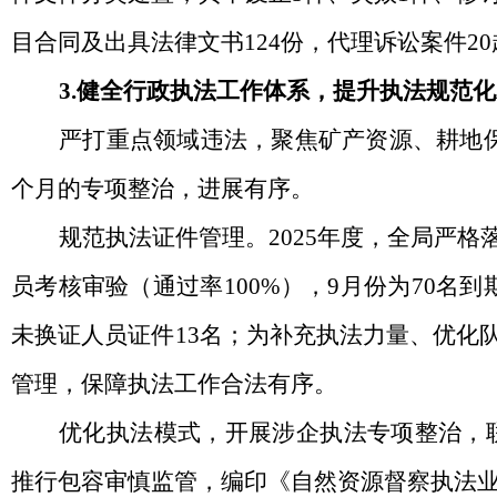
目合同及出具法律文书
124份，代理诉讼案件2
3.健全行政执法工作体系，提升执法规范
严打重点领域违法，聚焦矿产资源、耕地
个月的专项整治，进展有序。
规范执法证件管理。
2025年度，全局严
员
考核
审验（通过率
100%），9月
份
为
70名
未换证人员证件13名
；为补充执法力量、优化
管理，保障执法工作合法有序。
优化执法模式，开展涉企执法专项整治，
推行包容审慎监管，编印《自然资源督察执法业