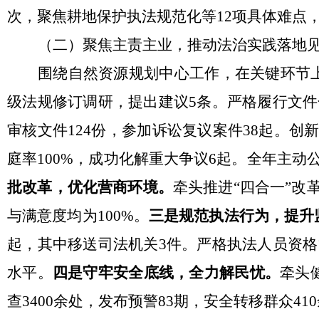
次，聚焦耕地保护执法规范化等12项具体难点
（二）
聚焦主责主业，推动法治实践落地
围绕自然资源规划中心工作，在关键环节
级法规修订调研，提出建议
5条。严格履行文
审核
文件
124份，参加诉讼复议案件38起。创
庭率100%，成功化解重大争议6起。全年主动公
批改革，优化营商环境。
牵头推进
“四合一”改
与满意度均为100%。
三是规范执法行为，提升
起，其中移送司法机关3件。严格执法人员资格
水平。
四是守牢安全底线，全力解民忧。
牵头
查3400余处，发布预警83期，安全转移群众