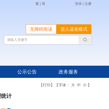
繁
|
简
登录
|
注册
无障碍阅读
进入适老模式
公示公告
政务服务
【打印】
【字体：
大
中
小
】
理统计