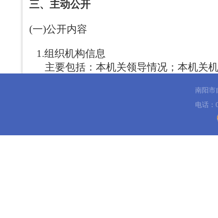
三、主动公开
(一)公开内容
1.组织机构信息
主要包括：本机关领导情况；本机关
联系方式、负责人姓名）。
南阳市
2.政策法规信息
电话：03
主要包括：本机关制定的行政法规和
件等。
3.计划规划信息
主要包括：本机关专项规划、工作计
4.重要会议信息
主要包括：本机关会议信息。
5.人事信息