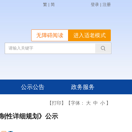
繁
|
简
登录
|
注册
无障碍阅读
进入适老模式
公示公告
政务服务
【打印】
【字体：
大
中
小
】
控制性详细规划》公示